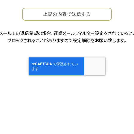
メールでの返信希望の場合、迷惑メールフィルター設定をされていると
た、より良い商品やサービスを提供したり、有用な情報をご提供するた
ブロックされることがありますので設定解除をお願い致します。
を除いて、いかなる第三者にも開示・提供いたしません。
い状態で開示する場合。
者に取り扱いを委託する場合。
ている委託先を選定し、契約による義務づけ等の方法により、適切な管
答させていただくことが適切と判断される場合。
等で決済が必要な場合。