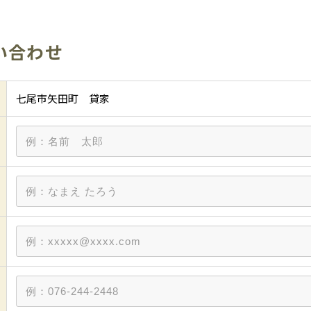
賃貸物件
い合わせ
売物件
七尾市矢田町 貸家
建築・リフ
ブログ
便利屋じく
時空まる
会社概要