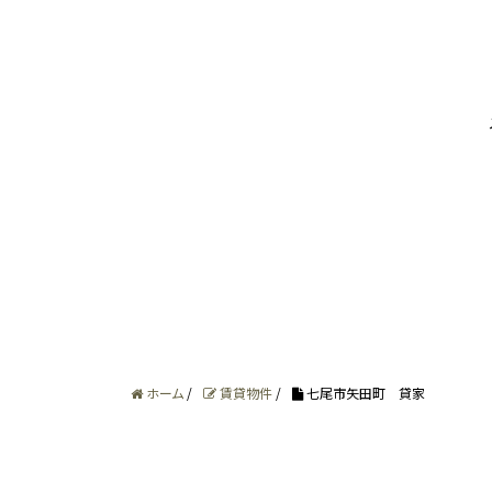
個人情報の取得
お客さまとの契約上の責任を果たすため、ま
個人情報の管理
個人情報は、以下のいずれかに該当する場合
お客さまの同意がある場合。
お客さま個人を識別することができな
業務を円滑に進める等の理由で外部業
ホーム
/
賃貸物件
/
七尾市矢田町 貸家
（この場合には、十分な保護水準を備え
お問合せ内容が、弊社関係会社から回
有料サービスのご利用や商品のご注文