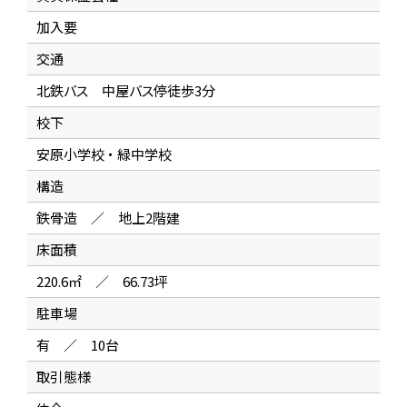
加入要
交通
北鉄バス 中屋バス停徒歩3分
校下
安原小学校 ・ 緑中学校
構造
鉄骨造 ／ 地上2階建
床面積
220.6㎡ ／ 66.73坪
駐車場
有 ／ 10台
取引態様