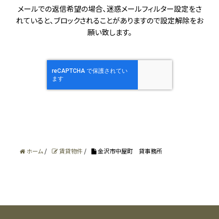
の商品・サービスを改善する目的にのみ利用いたし
メールでの返信希望の場合、迷惑メールフィルター設定をさ
ます。 それ以外の目的に利用する場合は、個人情報
れていると、
ブロックされることがありますので設定解除をお
をご提供いただく際に予めその目的を明示しており
願い致します。
ますのでご確認下さい。お客様の個人情報をこれら
正当な目的以外に無断で利用することはありませ
ん。
個人情報の取得
お客さまとの契約上の責任を果たすため、また、よ
り良い商品やサービスを提供したり、有用な情報を
ホーム
/
賃貸物件
/
金沢市中屋町 貸事務所
ご提供するために、必要な範囲で個人情報を収集
します。
個人情報の管理