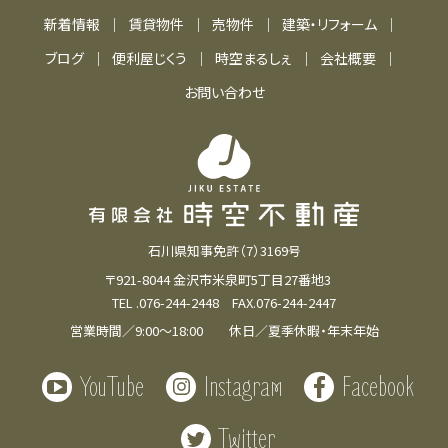
新着情報
賃貸物件
売物件
建築・リフォーム
個人情報は、以下のいずれかに該当する場合を除
いて、いかなる第三者にも開示・提供いたしません。
ブログ
便利屋じくう
時空まるしぇ
会社概要
お客さまの同意がある場合。
お問い合わせ
お客さま個人を識別することができない状態
で開示する場合。
業務を円滑に進める等の理由で外部業者に取
り扱いを委託する場合。
（この場合には、十分な保護水準を備えている
委託先を選定し、契約による義務づけ等の方
石川県知事免許（7）3169号
法により、適切な管理を実施します）
〒921-8044 金沢市米泉町5丁目27番地3
お問合せ内容が、弊社関係会社から回答させ
TEL .076-244-2448 FAX.076-244-2447
ていただくことが適切と判断される場合。
営業時間／9:00～18:00 休日／夏季休暇・年末年始
有料サービスのご利用や商品のご注文等で決
済が必要な場合。
YouTube
Instagram
Facebook
（この場合には、金融機関等との間で個人情報
Twitter