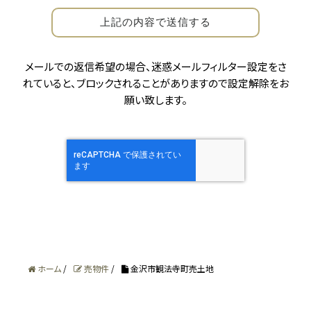
お客様から個人情報をご提供いただく場合、その情
報は、原則として、お客様に対し当社の商品・サービ
スおよび関連情報をご提供する目的、または、当社
の商品・サービスを改善する目的にのみ利用いたし
メールでの返信希望の場合、迷惑メールフィルター設定をさ
ます。 それ以外の目的に利用する場合は、個人情報
れていると、
ブロックされることがありますので設定解除をお
をご提供いただく際に予めその目的を明示しており
願い致します。
ますのでご確認下さい。お客様の個人情報をこれら
正当な目的以外に無断で利用することはありませ
ん。
個人情報の取得
お客さまとの契約上の責任を果たすため、また、よ
り良い商品やサービスを提供したり、有用な情報を
ホーム
/
売物件
/
金沢市観法寺町売土地
ご提供するために、必要な範囲で個人情報を収集
します。