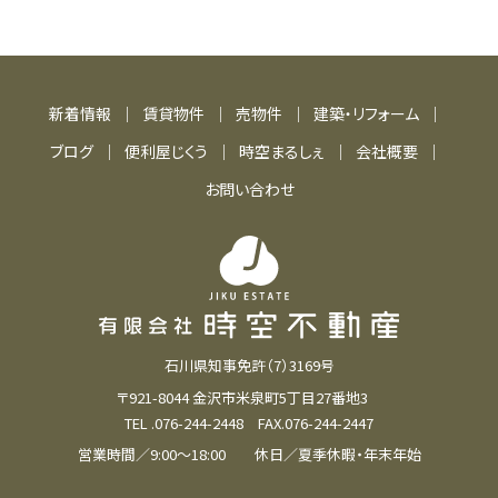
個人情報の管理
新着情報
賃貸物件
売物件
建築・リフォーム
個人情報は、以下のいずれかに該当する場合を除
いて、いかなる第三者にも開示・提供いたしません。
ブログ
便利屋じくう
時空まるしぇ
会社概要
お客さまの同意がある場合。
お問い合わせ
お客さま個人を識別することができない状態
で開示する場合。
業務を円滑に進める等の理由で外部業者に取
り扱いを委託する場合。
（この場合には、十分な保護水準を備えている
委託先を選定し、契約による義務づけ等の方
石川県知事免許（7）3169号
法により、適切な管理を実施します）
〒921-8044 金沢市米泉町5丁目27番地3
お問合せ内容が、弊社関係会社から回答させ
TEL .076-244-2448 FAX.076-244-2447
ていただくことが適切と判断される場合。
営業時間／9:00～18:00 休日／夏季休暇・年末年始
有料サービスのご利用や商品のご注文等で決