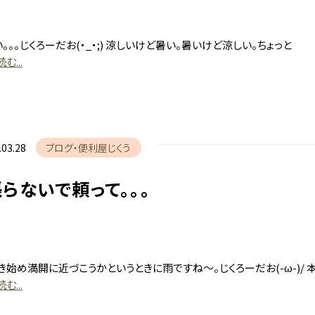
。。。じくろーだお(・_・;) 涼しいけど暑い。暑いけど涼しい。ちょっと
む...
.03.28
ブログ
便利屋じくう
らないで頼って。。。
新着情報
賃貸物件
き始め満開に近づこうかというときに雨ですね～。じくろーだお(-ω-)/ 
売物件
む...