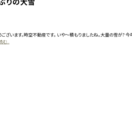
年ぶりの大雪
うございます。時空不動産です。 いや～積もりましたね。大量の雪が? 今
む...