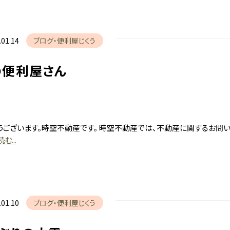
建築・リフ
ブログ
.01.14
ブログ
便利屋じくう
便利屋じく
の便利屋さん
時空まる
会社概要
うございます。時空不動産です。 時空不動産では、不動産に関するお問
む...
お問い合
.01.10
ブログ
便利屋じくう