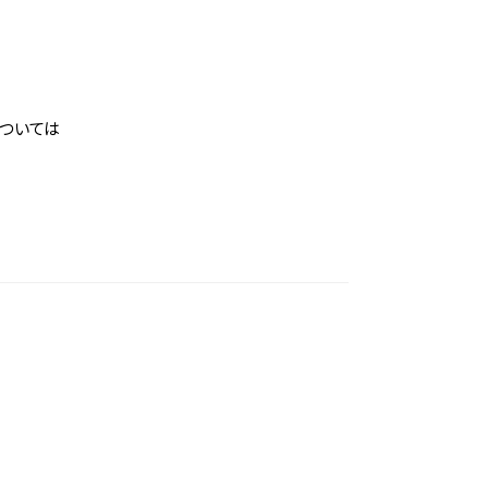
ォーム
ついては
う
しぇ
わせ