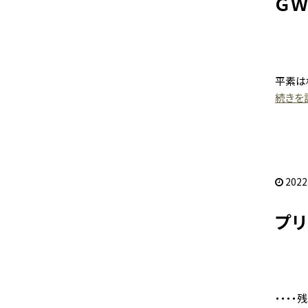
Ｇ
平素は
続きを読
2022
プ
・・・・