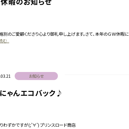
Ｗ休暇のお知らせ
建築・リフ
ブログ
格別のご愛顧くださり心より御礼申し上げます。さて、本年のＧＷ休暇に
便利屋じく
む...
時空まる
会社概要
.03.21
お知らせ
リにゃんエコバック♪
お問い合
残りわずかですが(;’∀’) プリンスロード商店