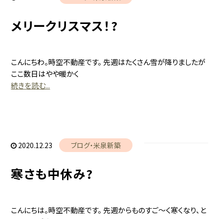
新着情報
メリークリスマス！?
賃貸物件
売物件
こんにちわ。時空不動産です。 先週はたくさん雪が降りましたが
ここ数日はやや暖かく
続きを読む...
建築・リフォーム
ブログ
便利屋じくう
2020.12.23
ブログ
米泉新築
時空まるしぇ
寒さも中休み?
会社概要
こんにちは。時空不動産です。 先週からものすご～く寒くなり、と